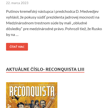
22. marca 2023
Putinov kremeľský nástupca i predchodca D. Medvedjev
vyhlásil, že pokusy súdiť prezidenta jadrovej mocnosti na
Medzinárodnom trestnom súde by mali „obludné
dôsledky“ pre medzinárodné právo. Pohrozil tiež, že Rusko
by na …
ČÍTAŤ VIAC
AKTUÁLNE ČÍSLO- RECONQUISTA LIII