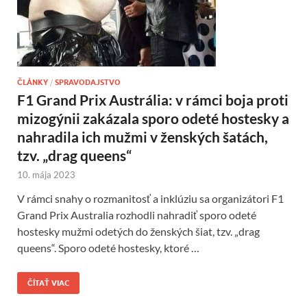
ČLÁNKY
/
SPRAVODAJSTVO
F1 Grand Prix Austrália: v rámci boja proti
mizogýnii zakázala sporo odeté hostesky a
nahradila ich mužmi v ženských šatách,
tzv. „drag queens“
10. mája 2023
V rámci snahy o rozmanitosť a inklúziu sa organizátori F1
Grand Prix Australia rozhodli nahradiť sporo odeté
hostesky mužmi odetých do ženských šiat, tzv. „drag
queens“. Sporo odeté hostesky, ktoré …
ČÍTAŤ VIAC