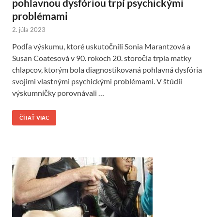
pohlavnou dysfóriou trpí psychickými
problémami
2. júla 2023
Podľa výskumu, ktoré uskutočnili Sonia Marantzová a
Susan Coatesová v 90. rokoch 20. storočia trpia matky
chlapcov, ktorým bola diagnostikovaná pohlavná dysfória
svojimi vlastnými psychickými problémami. V štúdii
výskumníčky porovnávali …
ČÍTAŤ VIAC