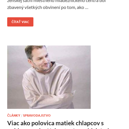
ženskej šatni miestneho mládežníckeho centra bol
zbavený všetkých obvinení po tom, ako …
ČÍTAŤ VIAC
ČLÁNKY
/
SPRAVODAJSTVO
Viac ako polovica matiek chlapcov s