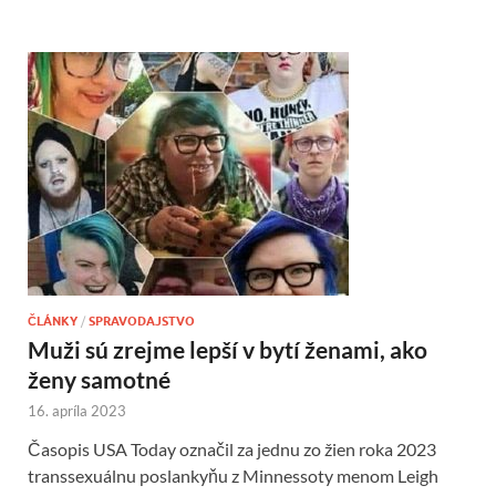
ČLÁNKY
/
SPRAVODAJSTVO
Muži sú zrejme lepší v bytí ženami, ako
ženy samotné
16. apríla 2023
Časopis USA Today označil za jednu zo žien roka 2023
transsexuálnu poslankyňu z Minnessoty menom Leigh