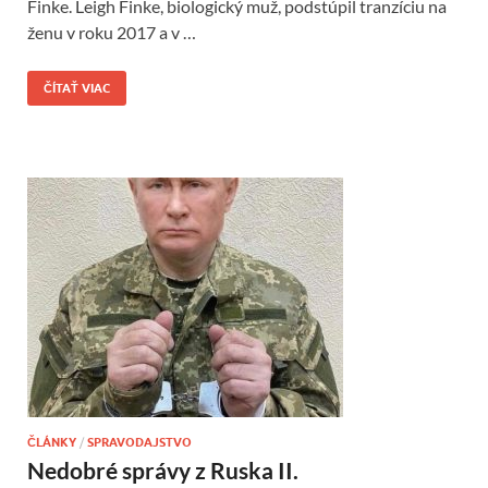
Finke. Leigh Finke, biologický muž, podstúpil tranzíciu na
ženu v roku 2017 a v …
ČÍTAŤ VIAC
ČLÁNKY
/
SPRAVODAJSTVO
Nedobré správy z Ruska II.