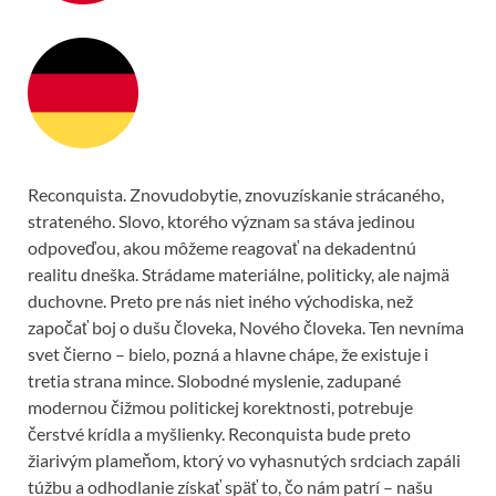
Reconquista. Znovudobytie, znovuzískanie strácaného,
strateného. Slovo, ktorého význam sa stáva jedinou
odpoveďou, akou môžeme reagovať na dekadentnú
realitu dneška. Strádame materiálne, politicky, ale najmä
duchovne. Preto pre nás niet iného východiska, než
započať boj o dušu človeka, Nového človeka. Ten nevníma
svet čierno – bielo, pozná a hlavne chápe, že existuje i
tretia strana mince. Slobodné myslenie, zadupané
modernou čižmou politickej korektnosti, potrebuje
čerstvé krídla a myšlienky. Reconquista bude preto
žiarivým plameňom, ktorý vo vyhasnutých srdciach zapáli
túžbu a odhodlanie získať späť to, čo nám patrí – našu