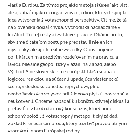
vlasť a Európu. Za týmto projektom stoja skúsení aktivisti,
ale aj zatiaľ nijako neorganizovaní jedinci, ktorých spojila
idea vytvorenia životaschopnej perspektívy. Cítime, že tá
na Slovensku dosiaľ chýba. Východiská nachádzame v
ideáloch Tretej cesty a tzv. Novej pravice. Dbáme preto,
aby sme čitateľom postupne predstavili nielen ich
myšlienky, ale aj ich reálne výsledky. Opovrhujeme
politikárčením a prežitým rozdeľovaním na pravicu a
ľavicu. Nie sme geopoliticky viazaní na Západ, alebo
Východ. Sme slovenskí, sme európski. Naša snaha je
logickou reakciou na súčasnú upadajúcu vlasteneckú
scénu, v dôsledku zanedbanej výchovy, plnú
neoboľševických vplyvov, príliš ideovo plytkú, povrchnú a
neukotvenú. Chceme nabádať ku konštruktívnej diskusii a
pretaviť ju v taký názorový konsenzus, ktorý bude
schopný položiť životaschopný metapolitický základ.
Základ k renesancii národa, ktorý túži byť právoplatným i
vzorným členom Európskej rodiny