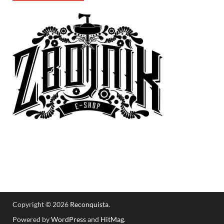
Copyright © 2026
Reconquista
.
Powered by
WordPress
and
HitMag
.