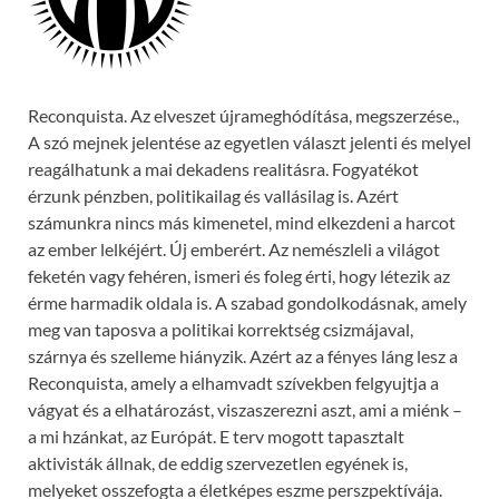
Reconquista. Az elveszet újrameghódítása, megszerzése.,
A szó mejnek jelentése az egyetlen választ jelenti és melyel
reagálhatunk a mai dekadens realitásra. Fogyatékot
érzunk pénzben, politikailag és vallásilag is. Azért
számunkra nincs más kimenetel, mind elkezdeni a harcot
az ember lelkéjért. Új emberért. Az nemészleli a világot
feketén vagy fehéren, ismeri és foleg érti, hogy létezik az
érme harmadik oldala is. A szabad gondolkodásnak, amely
meg van taposva a politikai korrektség csizmájaval,
szárnya és szelleme hiányzik. Azért az a fényes láng lesz a
Reconquista, amely a elhamvadt szívekben felgyujtja a
vágyat és a elhatározást, viszaszerezni aszt, ami a miénk –
a mi hzánkat, az Európát. E terv mogott tapasztalt
aktivisták állnak, de eddig szervezetlen egyének is,
melyeket osszefogta a életképes eszme perszpektívája.