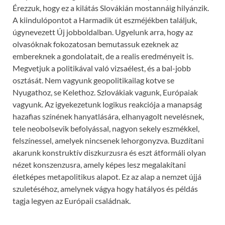
Érezzuk, hogy ez a kilátás Slovákián mostannáig hilyánzik.
A kiindulópontot a Harmadik út eszméjékben találjuk,
úgynevezett Új jobboldalban. Ugyelunk arra, hogy az
olvasóknak fokozatosan bemutassuk ezeknek az
embereknek a gondolatait, de a realis eredményeit is.
Megvetjuk a politikával való vizsaélest, és a bal-jobb
osztását. Nem vagyunk geopolitikailag kotve se
Nyugathoz, se Kelethoz. Szlovákiak vagunk, Európaiak
vagyunk. Az igyekezetunk logikus reakciója a manapság
hazafias színének hanyatlására, elhanyagolt nevelésnek,
tele neobolsevik befolyással, nagyon sekely eszmékkel,
felszínessel, amelyek nincsenek lehorgonyzva. Buzdítani
akarunk konstruktív diszkurzusra és eszt átformáli olyan
nézet konszenzusra, amely képes lesz megalakítani
életképes metapolitikus alapot. Ez az alap a nemzet újjá
szuletéséhoz, amelynek vágya hogy hatályos és példás
tagja legyen az Európaii családnak.