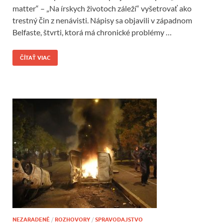
matter“ – „Na írskych životoch záleží“ vyšetrovať ako
trestný čin z nenávisti. Nápisy sa objavili v západnom
Belfaste, štvrti, ktorá má chronické problémy …
ČÍTAŤ VIAC
NEZARADENÉ
/
ROZHOVORY
/
SPRAVODAJSTVO