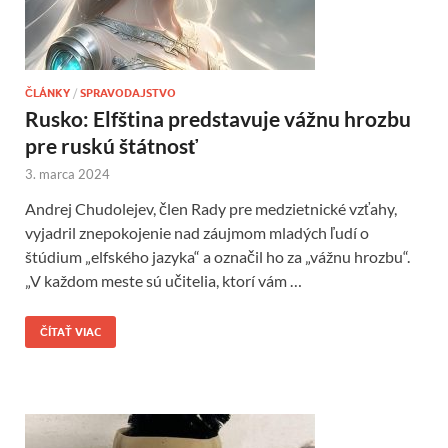
ČLÁNKY
/
SPRAVODAJSTVO
Rusko: Elfština predstavuje vážnu hrozbu
pre ruskú štátnosť
3. marca 2024
Andrej Chudolejev, člen Rady pre medzietnické vzťahy,
vyjadril znepokojenie nad záujmom mladých ľudí o
štúdium „elfského jazyka“ a označil ho za „vážnu hrozbu“.
„V každom meste sú učitelia, ktorí vám …
ČÍTAŤ VIAC