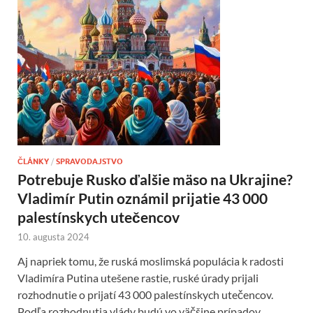
ČLÁNKY
/
SPRAVODAJSTVO
Potrebuje Rusko ďalšie mäso na Ukrajine?
Vladimír Putin oznámil prijatie 43 000
palestínskych utečencov
10. augusta 2024
Aj napriek tomu, že ruská moslimská populácia k radosti
Vladimíra Putina utešene rastie, ruské úrady prijali
rozhodnutie o prijatí 43 000 palestínskych utečencov.
Podľa rozhodnutia vlády budú vo väčšine prípadov …