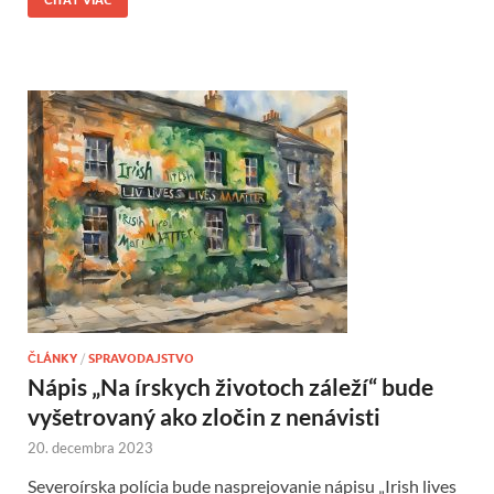
ČLÁNKY
/
SPRAVODAJSTVO
Nápis „Na írskych životoch záleží“ bude
vyšetrovaný ako zločin z nenávisti
20. decembra 2023
Severoírska polícia bude nasprejovanie nápisu „Irish lives