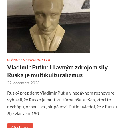
ČLÁNKY
/
SPRAVODAJSTVO
Vladimír Putin: Hlavným zdrojom sily
Ruska je multikulturalizmus
22. decembra 2023
Ruský prezident Vladimír Putin v nedávnom rozhovore
vyhlásil, že Rusko je multikultúrna ríša, a tých, ktorí to
nechápu, označil za „hlupákov“. Putin uviedol, že v Rusku
žije viac ako 190 …
ČÍTAŤ VIAC