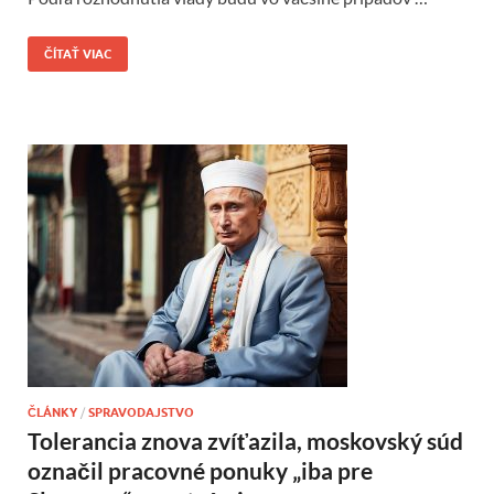
ČÍTAŤ VIAC
ČLÁNKY
/
SPRAVODAJSTVO
Tolerancia znova zvíťazila, moskovský súd
označil pracovné ponuky „iba pre