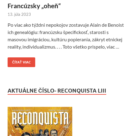
Francúzsky „oheň“
13. júla 2023
Po viac ako týždni nepokojov zostavuje Alain de Benoist
ich genealógiu: francúzsku špecifickosť, starosti s
masovou imigráciou, kultúru popierania, zákryt etnickej
reality, individualizmus. . . . Toto všetko prispelo, viac …
ČÍTAŤ VIAC
AKTUÁLNE ČÍSLO- RECONQUISTA LIII