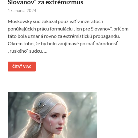
Slovanov“ za extrémizmus
17. marca 2024
Moskovský súd zakázal používať v inzerátoch
ponúkajúcich prácu formuláciu „len pre Slovanov“, pričom
táto bola uznaná rovno za extrémistickú propagandu.
Okrem toho, že by bolo zaujímavé poznať národnosť
„ruského“ sudcu, …
ČÍTAŤ VIAC