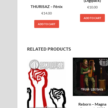
(Digipack)
THURISAZ – Fénix
€
10.00
€
14.00
ADD TO CART
ADD TO CART
RELATED PRODUCTS
Reborn – Magna