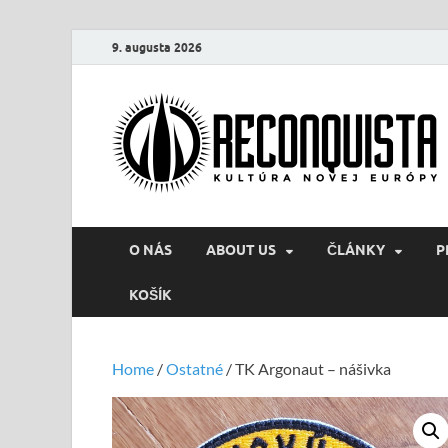
9. augusta 2026
O NÁS
ABOUT US
ČLÁNKY
P
KOŠÍK
Home
/
Ostatné
/ TK Argonaut – nášivka