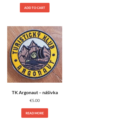
ADD TO CART
TK Argonaut – nášivka
€
5.00
READ MORE