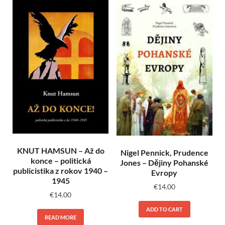
KNUT HAMSUN – Až do
Nigel Pennick, Prudence
konce – politická
Jones – Dějiny Pohanské
publicistika z rokov 1940 –
Evropy
1945
€
14.00
€
14.00
ADD TO CART
READ MORE