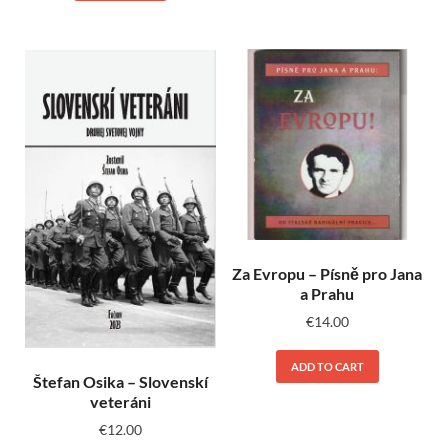
Za Evropu – Písně pro Jana
a Prahu
€
14.00
ADD TO CART
Štefan Osika – Slovenskí
veteráni
€
12.00