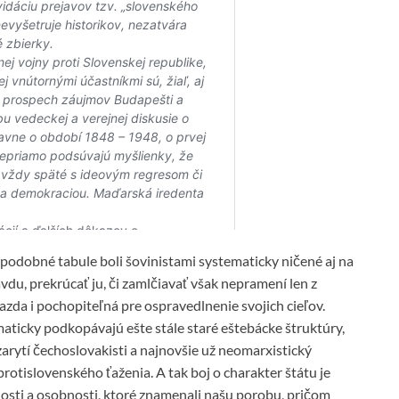
e podobné tabule boli šovinistami systematicky ničené aj na
vdu, prekrúcať ju, či zamlčiavať však nepramení len z
azda i pochopiteľná pre ospravedlnenie svojich cieľov.
maticky podkopávajú ešte stále staré eštebácke štruktúry,
rytí čechoslovakisti a najnovšie už neomarxistický
rotislovenského ťaženia. A tak boj o charakter štátu je
losti a osobnosti, ktoré znamenali našu porobu, pričom