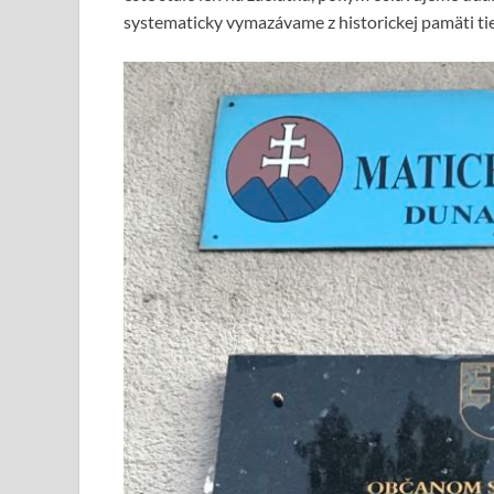
systematicky vymazávame z historickej pamäti ti