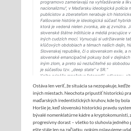
Ostáva len veriť, že situácia sa nezopakuje, keďž
iných miestach. Neochota pripustiť historickú pra
maďarských iredentistických kruhov, kde by bola 
Horšie je, keď slovenskú historickú pravdu syste
bývalé nomenklatúrne kádre a kryptokomunisti, za
progresívny dorast – všetko to sluhovia jedného p
ešte stále len na začiatku, pokým oslavujeme uda