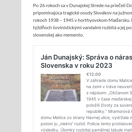
Po 26 rokoch sa v Dunajskej Strede na priečelí 
pripomínajúca tragické osudy Slovákov na južnom 
rokoch 1938 – 1945 v horthyovskom Maďarsku. P
týždňoch šovinistickými vandalmi rozbitá a jej p
slovenskej ako memento.