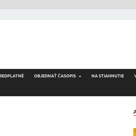
Reconquista
Kultúra novej Európy
REDPLATNÉ
OBJEDNAŤ ČASOPIS
NA STIAHNUTIE