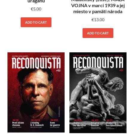
uragánu
VOJNA v marci 1939 a jej
€
5.00
miesto v pamäti národa
€
13.00
ADD TO CART
ADD TO CART