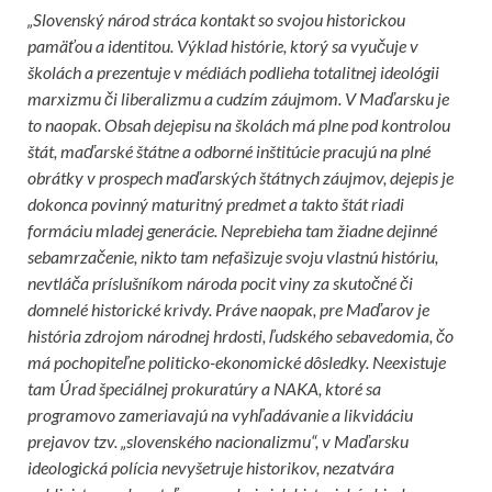
„Slovenský národ stráca kontakt so svojou historickou
pamäťou a identitou. Výklad histórie, ktorý sa vyučuje v
školách a prezentuje v médiách podlieha totalitnej ideológii
marxizmu či liberalizmu a cudzím záujmom. V Maďarsku je
to naopak. Obsah dejepisu na školách má plne pod kontrolou
štát, maďarské štátne a odborné inštitúcie pracujú na plné
obrátky v prospech maďarských štátnych záujmov, dejepis je
dokonca povinný maturitný predmet a takto štát riadi
formáciu mladej generácie. Neprebieha tam žiadne dejinné
sebamrzačenie, nikto tam nefašizuje svoju vlastnú históriu,
nevtláča príslušníkom národa pocit viny za skutočné či
domnelé historické krivdy. Práve naopak, pre Maďarov je
história zdrojom národnej hrdosti, ľudského sebavedomia, čo
má pochopiteľne politicko-ekonomické dôsledky. Neexistuje
tam Úrad špeciálnej prokuratúry a NAKA, ktoré sa
programovo zameriavajú na vyhľadávanie a likvidáciu
prejavov tzv. „slovenského nacionalizmu“, v Maďarsku
ideologická polícia nevyšetruje historikov, nezatvára