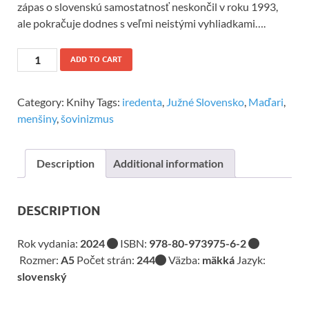
zápas o slovenskú samostatnosť neskončil v roku 1993,
ale pokračuje dodnes s veľmi neistými vyhliadkami….
ADD TO CART
Category:
Knihy
Tags:
iredenta
,
Južné Slovensko
,
Maďari
,
menšiny
,
šovinizmus
Description
Additional information
DESCRIPTION
Rok vydania:
2024
ISBN:
978-80-973975-6-2
Rozmer:
A5
Počet strán:
244
Väzba:
mäkká
Jazyk:
slovenský