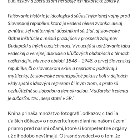
publicistov a zberateľom nerabuje ich historické zbierky.
Falšovanie histórie je ideologická súčasť hybridnej vojny proti
Slovenskej republike, ktorá je vedená nielen zvonka, ale aj
zvnútra. Jej vnútornými účastníkmi sú, žiaľ, aj slovenské
štátne inštitúcie a médiá pracujúce v prospech záujmov
Budapešti a iných cudzích mocí. Vynucujú si udržiavanie tabu
vedeckej a verejnej diskusie o kľúčových obdobiach a témach
našich dejín, hlavne o období 1848 – 1948, o prvej Slovenskej
republike, či o slovenskom exile, a nepriamo podsúvajú
myšlienky, že slovenské emancipačné pokusy boli v dejinách
vždy späté s ideovým regresom či iným zlom, a preto sú
nezlučiteľné so slobodou a demokraciou. Maďarská iredenta
je súčasťou tzv. „deep state“ v SR.“
Kniha prináša množstvo fotografií, odkazov, citácií a
ďalších dôkazov o neuveriteľnom dianí na našom území
priamo pred našimi očami, ktoré si kompetentné orgány
už dlhodobo nevšímajú. Otrasné svedectvo o tom, že