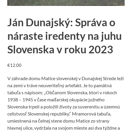
Ján Dunajský: Správa o
náraste iredenty na juhu
Slovenska v roku 2023
€
12.00
V záhrade domu Matice slovenskej v Dunajskej Strede leží
na zemi v tráve neuveriteľný artefakt. Je to pamätná
tabuľa s nápisom: „Občanom Slovenska, ktorí v rokoch
1938 – 1945 v čase maďarskej okupácie južného
Slovenska trpeli a položili životy za suverenitu a územnú
celistvosť Slovenskej republiky.“ Mramorová tabuľa,
umiestnená na čelnej stene domu Matice zo strany
hlavnej ulice, vydržala na svojom mieste asi dva týždne a