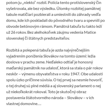
potom ju „niekto“ rozbil. Polícia tento protislovenský čin
vyšetrovala, ale bez výsledku. Úlomky rozbitej pamätnej
tabule matičiari pozbierali a umiestnili do záhrady vedľa
domu, kde ich poskladali do pôvodného tvaru a spevnili po
obvode betónovým rámom. Pamätná tabuľa tu takto leží
už 26 rokov. Bez akéhokoľvek záujmu vedenia Matice
slovenskej či štátnych predstaviteľov.
Rozbitá a polepená tabuľa je azda najvýrečnejším
vyjadrením poníženia Slovákov na tomto území: ležia
doslova v prachu zeme. Neďaleko odtiaľ je honosný
maďarský pamätník na udalosť, ktorá sa stala o pár rokov
neskôr – výmenu obyvateľstva v roku 1947. Obe udalosti
spolu úzko príčinne súvisia. O tej prvej sa nesmie hovoriť,
o tej druhej sú plné médiá a aj slovenský parlament o nej
už niekoľkokrát rokoval. Toto je skutočný obraz
postavenia štátotvorného národa – Slovákov – v ich
vlastnej domovine….