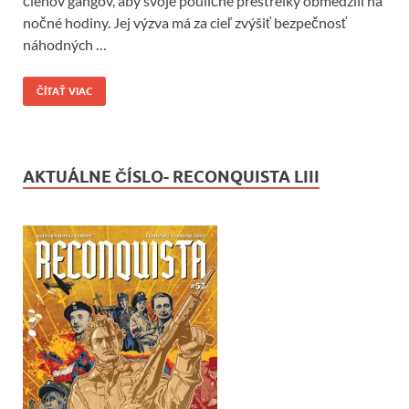
členov gangov, aby svoje pouličné prestrelky obmedzili na
nočné hodiny. Jej výzva má za cieľ zvýšiť bezpečnosť
náhodných …
ČÍTAŤ VIAC
AKTUÁLNE ČÍSLO- RECONQUISTA LIII