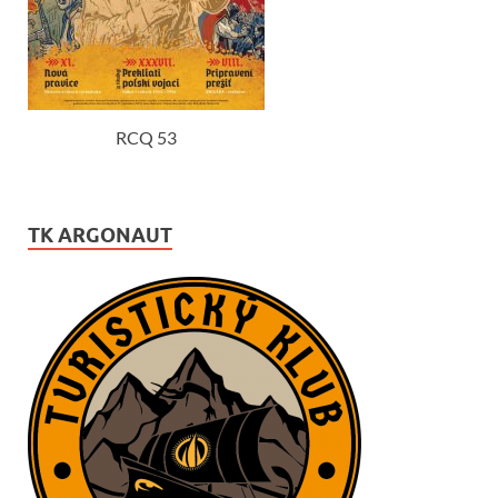
RCQ 53
TK ARGONAUT