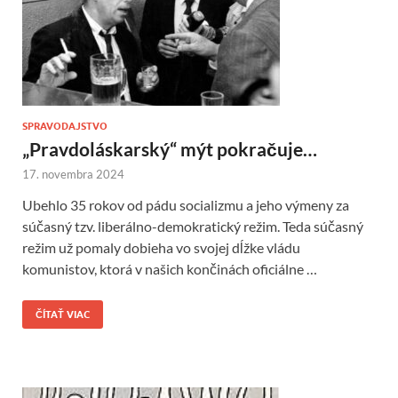
SPRAVODAJSTVO
„Pravdoláskarský“ mýt pokračuje…
17. novembra 2024
Ubehlo 35 rokov od pádu socializmu a jeho výmeny za
súčasný tzv. liberálno-demokratický režim. Teda súčasný
režim už pomaly dobieha vo svojej dĺžke vládu
komunistov, ktorá v našich končinách oficiálne …
ČÍTAŤ VIAC