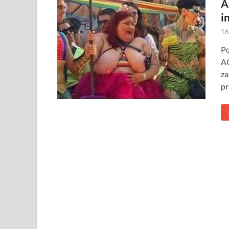
A
i
16
Po
AC
za
pr