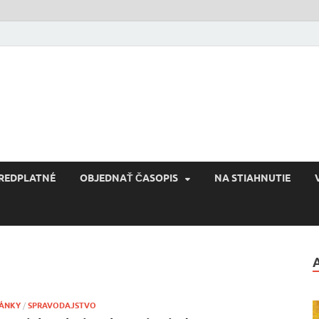
Reconquista
Kultúra novej Európy
REDPLATNÉ
OBJEDNAŤ ČASOPIS
NA STIAHNUTIE
ÁNKY
/
SPRAVODAJSTVO