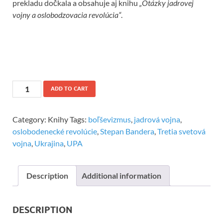
prekladu dočkala a obsahuje aj knihu
„Otázky jadrovej
vojny a oslobodzovacia revolúcia“
.
ADD TO CART
Category:
Knihy
Tags:
boľševizmus
,
jadrová vojna
,
oslobodenecké revolúcie
,
Stepan Bandera
,
Tretia svetová
vojna
,
Ukrajina
,
UPA
Description
Additional information
DESCRIPTION