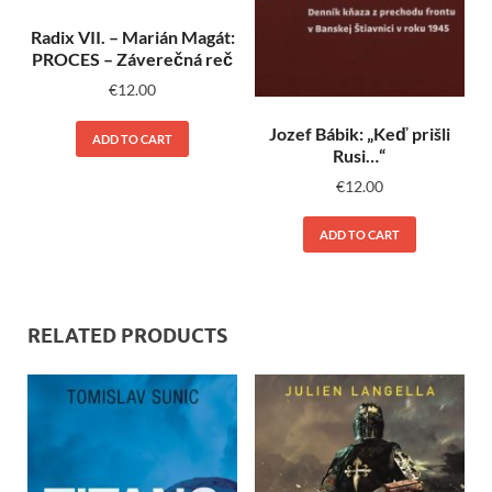
Radix VII. – Marián Magát:
PROCES – Záverečná reč
€
12.00
Jozef Bábik: „Keď prišli
ADD TO CART
Rusi…“
€
12.00
ADD TO CART
RELATED PRODUCTS