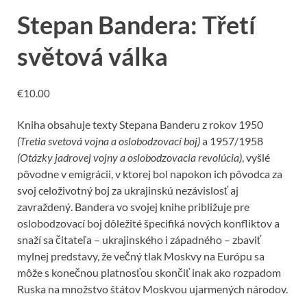
Stepan Bandera: Třetí
světová válka
€
10.00
Kniha obsahuje texty Stepana Banderu z rokov 1950
(Tretia svetová vojna a oslobodzovací boj)
a 1957/1958
(Otázky jadrovej vojny a oslobodzovacia revolúcia)
, vyšlé
pôvodne v emigrácii, v ktorej bol napokon ich pôvodca za
svoj celoživotný boj za ukrajinskú nezávislosť aj
zavraždený. Bandera vo svojej knihe približuje pre
oslobodzovací boj dôležité špecifiká nových konfliktov a
snaží sa čitateľa – ukrajinského i západného – zbaviť
mylnej predstavy, že večný tlak Moskvy na Európu sa
môže s konečnou platnosťou skončiť inak ako rozpadom
Ruska na množstvo štátov Moskvou ujarmených národov.