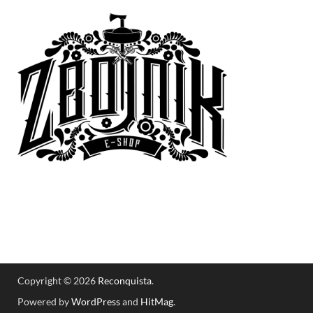
Copyright © 2026
Reconquista
.
Powered by
WordPress
and
HitMag
.