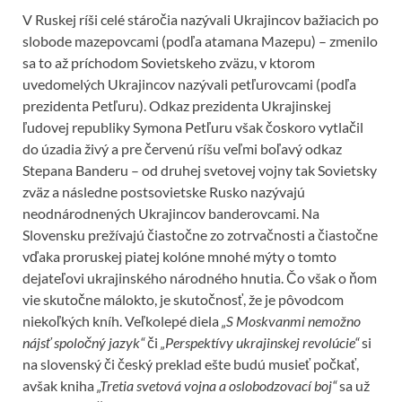
V Ruskej ríši celé stáročia nazývali Ukrajincov bažiacich po
slobode mazepovcami (podľa atamana Mazepu) – zmenilo
sa to až príchodom Sovietskeho zväzu, v ktorom
uvedomelých Ukrajincov nazývali petľurovcami (podľa
prezidenta Petľuru). Odkaz prezidenta Ukrajinskej
ľudovej republiky Symona Petľuru však čoskoro vytlačil
do úzadia živý a pre červenú ríšu veľmi boľavý odkaz
Stepana Banderu – od druhej svetovej vojny tak Sovietsky
zväz a následne postsovietske Rusko nazývajú
neodnárodnených Ukrajincov banderovcami. Na
Slovensku prežívajú čiastočne zo zotrvačnosti a čiastočne
vďaka proruskej piatej kolóne mnohé mýty o tomto
dejateľovi ukrajinského národného hnutia. Čo však o ňom
vie skutočne málokto, je skutočnosť, že je pôvodcom
niekoľkých kníh. Veľkolepé diela
„S Moskvanmi nemožno
nájsť spoločný jazyk“
či
„Perspektívy ukrajinskej revolúcie“
si
na slovenský či český preklad ešte budú musieť počkať,
avšak kniha
„Tretia svetová vojna a oslobodzovací boj“
sa už