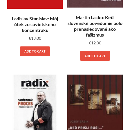
Martin Lacko: Keď
Ladislav Stanislav: Môj
slovenské povedomie bolo
útek zo sovietskeho
prenasledované ako
koncentráku
fašizmus
€
13.00
€
12.00
ADD TO CART
ADD TO CART