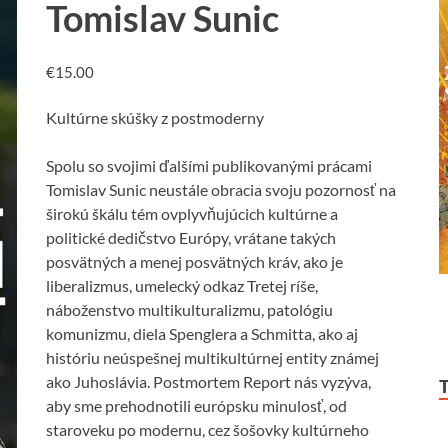
Tomislav Sunic
€
15.00
Kultúrne skúšky z postmoderny
Spolu so svojimi ďalšími publikovanými prácami
Tomislav Sunic neustále obracia svoju pozornosť na
širokú škálu tém ovplyvňujúcich kultúrne a
politické dedičstvo Európy, vrátane takých
posvätných a menej posvätných kráv, ako je
liberalizmus, umelecký odkaz Tretej ríše,
náboženstvo multikulturalizmu, patológiu
komunizmu, diela Spenglera a Schmitta, ako aj
históriu neúspešnej multikultúrnej entity známej
ako Juhoslávia. Postmortem Report nás vyzýva,
aby sme prehodnotili európsku minulosť, od
staroveku po modernu, cez šošovky kultúrneho