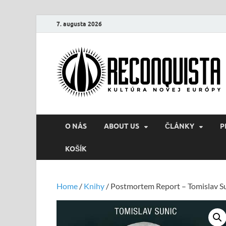
7. augusta 2026
O NÁS
ABOUT US
ČLÁNKY
P
KOŠÍK
Home
/
Knihy
/ Postmortem Report – Tomislav S