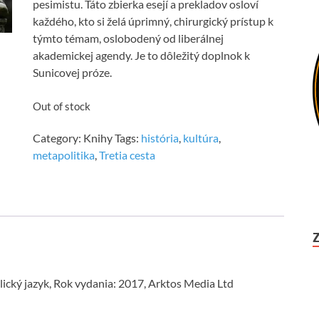
pesimistu. Táto zbierka esejí a prekladov osloví
každého, kto si želá úprimný, chirurgický prístup k
týmto témam, oslobodený od liberálnej
akademickej agendy. Je to dôležitý doplnok k
Sunicovej próze.
Out of stock
Category:
Knihy
Tags:
história
,
kultúra
,
metapolitika
,
Tretia cesta
cký jazyk, Rok vydania: 2017, Arktos Media Ltd