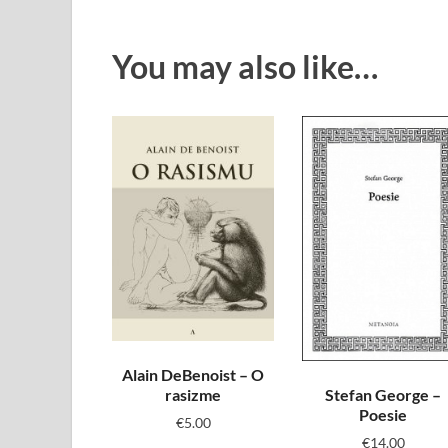
You may also like…
Alain DeBenoist – O
rasizme
Stefan George –
Poesie
€
5.00
€
14.00