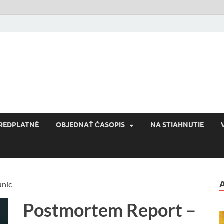
Reconquista
Kultúra novej Európy
REDPLATNÉ
OBJEDNAŤ ČASOPIS
NA STIAHNUTIE
unic
Postmortem Report –