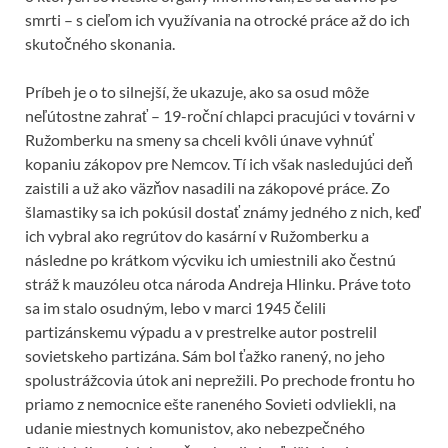
smrti – s cieľom ich využívania na otrocké práce až do ich
skutočného skonania.
Príbeh je o to silnejší, že ukazuje, ako sa osud môže
neľútostne zahrať – 19-roční chlapci pracujúci v továrni v
Ružomberku na smeny sa chceli kvôli únave vyhnúť
kopaniu zákopov pre Nemcov. Tí ich však nasledujúci deň
zaistili a už ako väzňov nasadili na zákopové práce. Zo
šlamastiky sa ich pokúsil dostať známy jedného z nich, keď
ich vybral ako regrútov do kasární v Ružomberku a
následne po krátkom výcviku ich umiestnili ako čestnú
stráž k mauzóleu otca národa Andreja Hlinku. Práve toto
sa im stalo osudným, lebo v marci 1945 čelili
partizánskemu výpadu a v prestrelke autor postrelil
sovietskeho partizána. Sám bol ťažko ranený, no jeho
spolustrážcovia útok ani neprežili. Po prechode frontu ho
priamo z nemocnice ešte raneného Sovieti odvliekli, na
udanie miestnych komunistov, ako nebezpečného