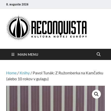
8. augusta 2026
Reco
Kultúra
novej Európy
MAIN MENU
Home
/
Knihy
/ Pavol Tunák: Z Ružomberka na Kamčatku
(alebo 10 rokov v gulagu)