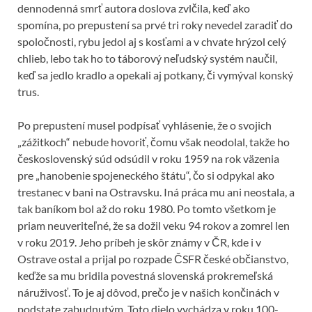
dennodenná smrť autora doslova zvlčila, keď ako
spomína, po prepustení sa prvé tri roky nevedel zaradiť do
spoločnosti, rybu jedol aj s kosťami a v chvate hrýzol celý
chlieb, lebo tak ho to táborový neľudský systém naučil,
keď sa jedlo kradlo a opekali aj potkany, či vymýval konský
trus.
Po prepustení musel podpísať vyhlásenie, že o svojich
„zážitkoch“ nebude hovoriť, čomu však neodolal, takže ho
československý súd odsúdil v roku 1959 na rok väzenia
pre „hanobenie spojeneckého štátu“, čo si odpykal ako
trestanec v bani na Ostravsku. Iná práca mu ani neostala, a
tak baníkom bol až do roku 1980. Po tomto všetkom je
priam neuveriteľné, že sa dožil veku 94 rokov a zomrel len
v roku 2019. Jeho príbeh je skôr známy v ČR, kde i v
Ostrave ostal a prijal po rozpade ČSFR české občianstvo,
keďže sa mu bridila povestná slovenská prokremeľská
náruživosť. To je aj dôvod, prečo je v našich končinách v
podstate zabudnutým. Toto dielo vychádza v roku 100-