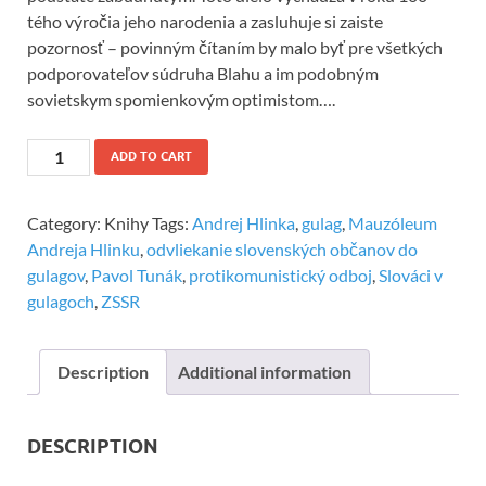
tého výročia jeho narodenia a zasluhuje si zaiste
pozornosť – povinným čítaním by malo byť pre všetkých
podporovateľov súdruha Blahu a im podobným
sovietskym spomienkovým optimistom….
ADD TO CART
Category:
Knihy
Tags:
Andrej Hlinka
,
gulag
,
Mauzóleum
Andreja Hlinku
,
odvliekanie slovenských občanov do
gulagov
,
Pavol Tunák
,
protikomunistický odboj
,
Slováci v
gulagoch
,
ZSSR
Description
Additional information
DESCRIPTION