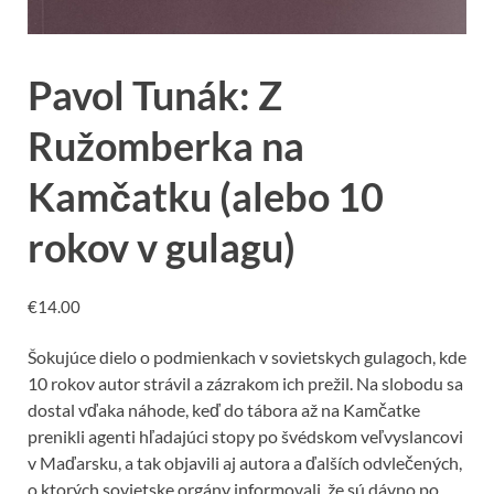
Pavol Tunák: Z
Ružomberka na
Kamčatku (alebo 10
rokov v gulagu)
€
14.00
Šokujúce dielo o podmienkach v sovietskych gulagoch, kde
10 rokov autor strávil a zázrakom ich prežil. Na slobodu sa
dostal vďaka náhode, keď do tábora až na Kamčatke
prenikli agenti hľadajúci stopy po švédskom veľvyslancovi
v Maďarsku, a tak objavili aj autora a ďalších odvlečených,
o ktorých sovietske orgány informovali, že sú dávno po