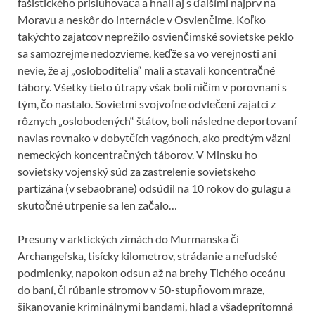
fašistického prisluhovača a hnali aj s ďalšími najprv na
Moravu a neskôr do internácie v Osvienčime. Koľko
takýchto zajatcov neprežilo osvienčimské sovietske peklo
sa samozrejme nedozvieme, keďže sa vo verejnosti ani
nevie, že aj „osloboditelia“ mali a stavali koncentračné
tábory. Všetky tieto útrapy však boli ničím v porovnaní s
tým, čo nastalo. Sovietmi svojvoľne odvlečení zajatci z
rôznych „oslobodených“ štátov, boli následne deportovaní
navlas rovnako v dobytčích vagónoch, ako predtým väzni
nemeckých koncentračných táborov. V Minsku ho
sovietsky vojenský súd za zastrelenie sovietskeho
partizána (v sebaobrane) odsúdil na 10 rokov do gulagu a
skutočné utrpenie sa len začalo…
Presuny v arktických zimách do Murmanska či
Archangeľska, tisícky kilometrov, strádanie a neľudské
podmienky, napokon odsun až na brehy Tichého oceánu
do baní, či rúbanie stromov v 50-stupňovom mraze,
šikanovanie kriminálnymi bandami, hlad a všadeprítomná