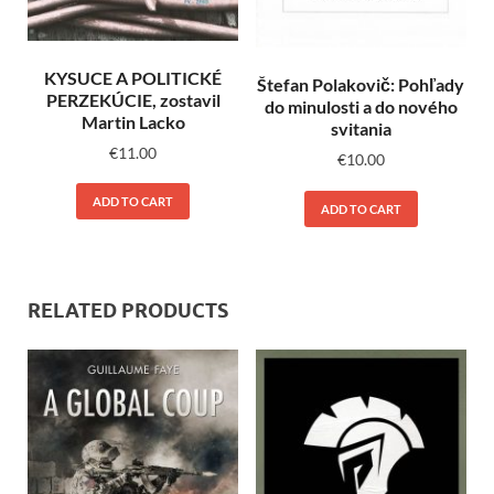
KYSUCE A POLITICKÉ
Štefan Polakovič: Pohľady
PERZEKÚCIE, zostavil
do minulosti a do nového
Martin Lacko
svitania
€
11.00
€
10.00
ADD TO CART
ADD TO CART
RELATED PRODUCTS