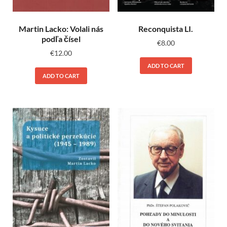
Martin Lacko: Volali nás
Reconquista LI.
podľa čísel
€
8.00
€
12.00
ADD TO CART
ADD TO CART