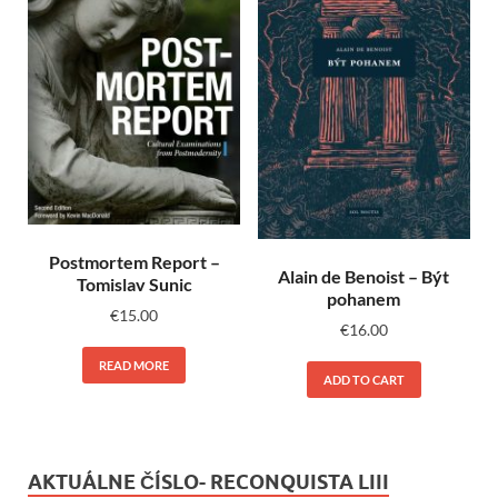
Postmortem Report –
Alain de Benoist – Být
Tomislav Sunic
pohanem
€
15.00
€
16.00
READ MORE
ADD TO CART
AKTUÁLNE ČÍSLO- RECONQUISTA LIII