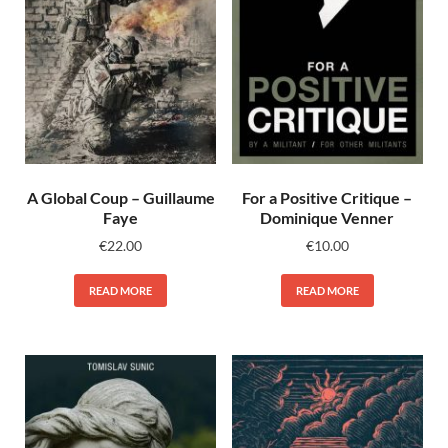
A Global Coup – Guillaume
For a Positive Critique –
Faye
Dominique Venner
€
22.00
€
10.00
READ MORE
READ MORE