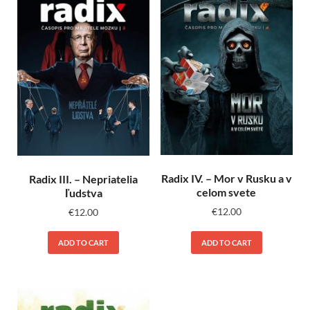
Radix IV. – Mor v Rusku a v
Radix III. – Nepriatelia
celom svete
ľudstva
€
12.00
€
12.00
ADD TO CART
ADD TO CART