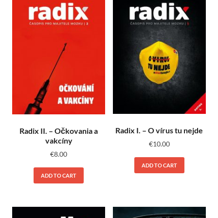
Radix I. – O vírus tu nejde
Radix II. – Očkovania a
vakcíny
€
10.00
€
8.00
ADD TO CART
ADD TO CART