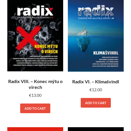
Radix VIII. – Konec mýtu o
Radix VI. – Klimašvindl
virech
€
12.00
€
13.00
ADD TO CART
ADD TO CART