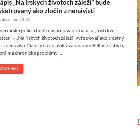
ápis „Na írskych životoch záleží“ bude
yšetrovaný ako zločin z nenávisti
. decembra 2023
veroírska polícia bude nasprejovanie nápisu „Irish lives
tter“ – „Na írskych životoch záleží“ vyšetrovať ako trestný
n z nenávisti. Nápisy sa objavili v západnom Belfaste, štvrti,
orá má chronické problémy …
ČÍTAŤ VIAC