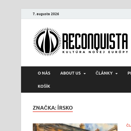
7. augusta 2026
O NÁS
ABOUT US
ČLÁNKY
P
KOŠÍK
ZNAČKA:
ÍRSKO
ČL