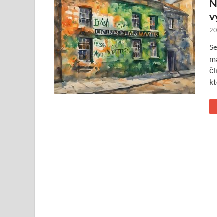
N
v
20
Se
ma
či
kt