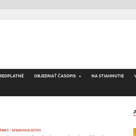
Reconquista
Kultúra novej Európy
REDPLATNÉ
OBJEDNAŤ ČASOPIS
NA STIAHNUTIE
ÁNKY
/
SPRAVODAJSTVO