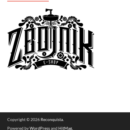
Copyright © 2026
Reconquista
.
Powered by
WordPress
and
HitMag
.