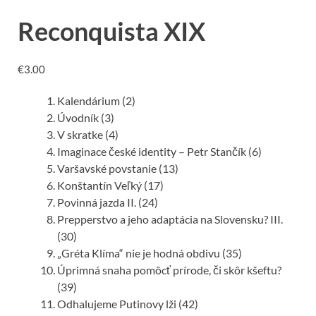
Reconquista XIX
€
3.00
Kalendárium (2)
Úvodník (3)
V skratke (4)
Imaginace české identity – Petr Stančík (6)
Varšavské povstanie (13)
Konštantín Veľký (17)
Povinná jazda II. (24)
Prepperstvo a jeho adaptácia na Slovensku? III.
(30)
„Gréta Klíma“ nie je hodná obdivu (35)
Úprimná snaha pomôcť prírode, či skôr kšeftu?
(39)
Odhalujeme Putinovy lži (42)