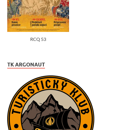
RCQ 53
TK ARGONAUT