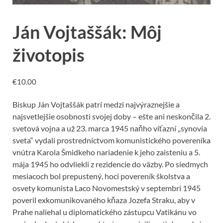
Ján Vojtaššák: Môj
životopis
€
10.00
Biskup Ján Vojtaššák patrí medzi najvýraznejšie a
najsvetlejšie osobnosti svojej doby – ešte ani neskončila 2.
svetová vojna a už 23. marca 1945 naňho víťazní „synovia
sveta“ vydali prostredníctvom komunistického povereníka
vnútra Karola Šmidkeho nariadenie k jeho zaisteniu a 5.
mája 1945 ho odvliekli z rezidencie do väzby. Po siedmych
mesiacoch bol prepustený, hoci povereník školstva a
osvety komunista Laco Novomestský v septembri 1945
poveril exkomunikovaného kňaza Jozefa Straku, aby v
Prahe naliehal u diplomatického zástupcu Vatikánu vo