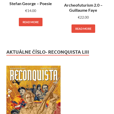
Stefan George – Poesie
Archeofuturism 2.0 –
Guillaume Faye
€
14.00
€
22.00
READ MORE
READ MORE
AKTUÁLNE ČÍSLO- RECONQUISTA LIII