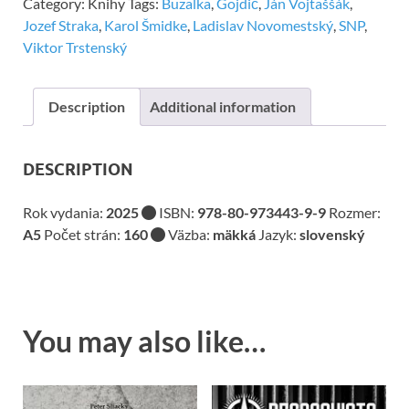
Category:
Knihy
Tags:
Buzalka
,
Gojdič
,
Ján Vojtaššák
,
Jozef Straka
,
Karol Šmidke
,
Ladislav Novomestský
,
SNP
,
Viktor Trstenský
Description
Additional information
DESCRIPTION
Rok vydania:
2025
ISBN:
978-80-973443-9-9
Rozmer:
A5
Počet strán:
160
Väzba:
mäkká
Jazyk:
slovenský
You may also like…