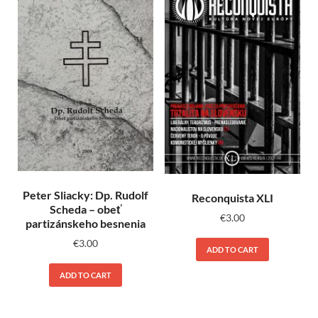
Peter Sliacky: Dp. Rudolf
Reconquista XLI
Scheda – obeť
€
3.00
partizánskeho besnenia
€
3.00
ADD TO CART
ADD TO CART