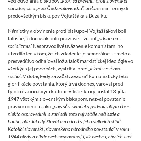
veci odvolania biskupov
„ktorí sa previnili proti slovenskej
národnej cti a proti Česko-Slovensku“
, pričom mal na mysli
predovšetkým biskupov Vojtaššáka a Buzalku.
Námietky a obvinenia proti biskupovi Vojtaššákovi boli
falošné, jedno však bolo pravdivé – že bol
„odporcom
socializmu.“
Nespravodlivé uväznenie komunistami ho
utvrdilo len v tom, že ich zriadenie je nemorálne – smelo a
presvedčivo odhaľoval lož a faloš marxistickej ideológie vo
všetkých jej podobách, vystríhal pred
„vlkmi v ovčom
rúchu“.
V dobe, kedy sa začal zavádzať komunistický fetiš
glorifikácie povstania, ktorý trvá dodnes, varoval pred
týmto iracionálnym kultom. V liste, ktorý poslal 13. júla
1947 všetkým slovenským biskupom, nazval povstanie
pravým menom, ako
„najväčší švindel a podvod, akým chce
niekto ospravedlniť a zahladiť toto najväčšie nešťastie a
hanbu, aké dakedy Slováka a národ v jeho dejinách stihli.
Katolíci slovenskí „slovenského národného povstania“ v roku
1944 nikdy a nikde nech nespomínajú, ak nechcú, aby ich svet