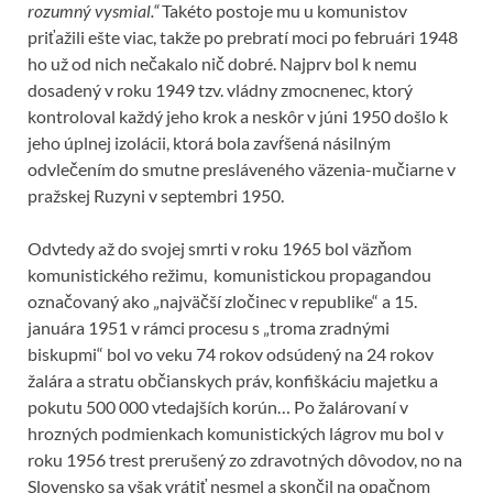
rozumný vysmial.“
Takéto postoje mu u komunistov
priťažili ešte viac, takže po prebratí moci po februári 1948
ho už od nich nečakalo nič dobré. Najprv bol k nemu
dosadený v roku 1949 tzv. vládny zmocnenec, ktorý
kontroloval každý jeho krok a neskôr v júni 1950 došlo k
jeho úplnej izolácii, ktorá bola zavŕšená násilným
odvlečením do smutne presláveného väzenia-mučiarne v
pražskej Ruzyni v septembri 1950.
Odvtedy až do svojej smrti v roku 1965 bol väzňom
komunistického režimu, komunistickou propagandou
označovaný ako „najväčší zločinec v republike“ a 15.
januára 1951 v rámci procesu s „troma zradnými
biskupmi“ bol vo veku 74 rokov odsúdený na 24 rokov
žalára a stratu občianskych práv, konfiškáciu majetku a
pokutu 500 000 vtedajších korún… Po žalárovaní v
hrozných podmienkach komunistických lágrov mu bol v
roku 1956 trest prerušený zo zdravotných dôvodov, no na
Slovensko sa však vrátiť nesmel a skončil na opačnom