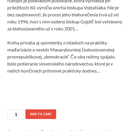
rukopis je podkladom publikácie, ktorá vychádza pri
príležitosti 60. výročia úmrtia biskupa Vojtaššáka. Nie je
bez zaujímavosti, že proces jeho blahorečenia trvá už od
roku 1996, hoci s ním súdený biskup Gojdič bol vyhlásený
za blahoslaveného už v roku 2001…
Kniha prináša aj spomienky z mladosti na praktiky
maďarizácie a neskôr Masarykovskej československej
prvorepublikovej „demokracie“. Čo oba režimy spájalo,
bolo potieranie slovenského národovectva, ktoré je v
našich končinách prítomné prakticky dodnes…
ADD TO CART