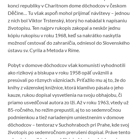
konci republiky v Charitnom dome dôchodcov v českom
Děčíne… Tu však aspoň mohol prijímať návštevy – jednou
z nich bol Viktor Trstenský, ktorý ho nabádal k napísaniu
životopisu. Ten najprv rukopis zakopal a neskôr jednu
kópiu rukopisu v roku 1968, keď sa nakrátko naskytla
možnosť cestovať do zahraničia, odniesol do Slovenského
ústavu sv. Cyrila a Metoda v Ríme.
Pobyt v domove dôchodcov však komunisti vyhodnotili
ako rizikový a biskupa v roku 1958 opäť uväznili a
presúvali po rôznych väzniciach. Priťažilo mu aj to, že do
knihy z väzenskej knižnice, ktorá klamlivo pásala o jeho
kauze, rukou dopísal vysvetlenia na svoju obhajobu, či
priamo usvedčoval autora zo lži. Až v roku 1963, vtedy už
85-ročného, ho režim prepustil, aj to so sedemročnou
podmienkou a tiež nariadeným umiestnením v domove
dôchodcov – tentoraz v Suchohraboch pri Prahe, kde svoj
životopis po sedemročnom prerušení dopísal. Práve tento