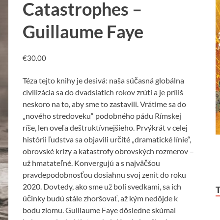
Catastrophes –
Guillaume Faye
€
30.00
Téza tejto knihy je desivá: naša súčasná globálna
civilizácia sa do dvadsiatich rokov zrúti a je príliš
neskoro na to, aby sme to zastavili. Vrátime sa do
„nového stredoveku“ podobného pádu Rímskej
ríše, len oveľa deštruktívnejšieho. Prvýkrát v celej
histórii ľudstva sa objavili určité „dramatické línie“,
obrovské krízy a katastrofy obrovských rozmerov –
už hmatateľné. Konvergujú a s najväčšou
pravdepodobnosťou dosiahnu svoj zenit do roku
2020. Dovtedy, ako sme už boli svedkami, sa ich
účinky budú stále zhoršovať, až kým nedôjde k
bodu zlomu. Guillaume Faye dôsledne skúmal