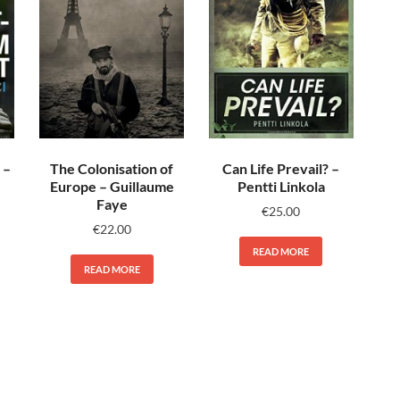
 –
The Colonisation of
Can Life Prevail? –
Europe – Guillaume
Pentti Linkola
Faye
€
25.00
€
22.00
READ MORE
READ MORE