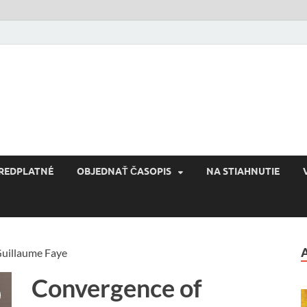
Reconquista
Kultúra novej Európy
REDPLATNÉ
OBJEDNAŤ ČASOPIS
NA STIAHNUTIE
Guillaume Faye
Convergence of