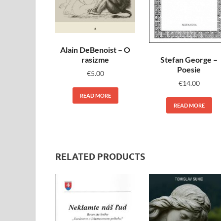
Alain DeBenoist – O
rasizme
Stefan George –
Poesie
€
5.00
€
14.00
READ MORE
READ MORE
RELATED PRODUCTS