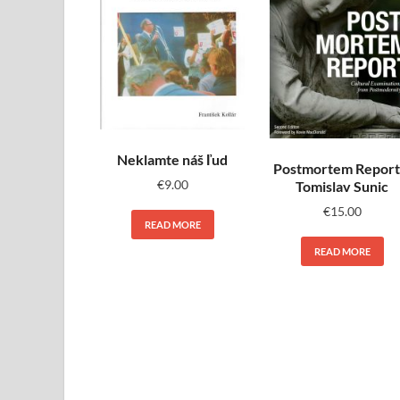
Neklamte náš ľud
Postmortem Report
€
9.00
Tomislav Sunic
€
15.00
READ MORE
READ MORE