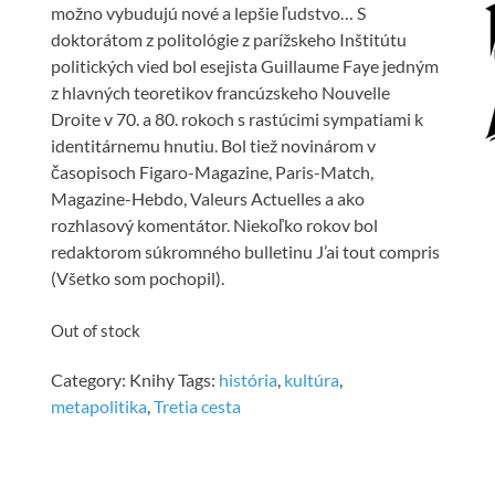
možno vybudujú nové a lepšie ľudstvo… S
doktorátom z politológie z parížskeho Inštitútu
politických vied bol esejista Guillaume Faye jedným
z hlavných teoretikov francúzskeho Nouvelle
Droite v 70. a 80. rokoch s rastúcimi sympatiami k
identitárnemu hnutiu. Bol tiež novinárom v
časopisoch Figaro-Magazine, Paris-Match,
Magazine-Hebdo, Valeurs Actuelles a ako
rozhlasový komentátor. Niekoľko rokov bol
redaktorom súkromného bulletinu J’ai tout compris
(Všetko som pochopil).
Out of stock
Category:
Knihy
Tags:
história
,
kultúra
,
metapolitika
,
Tretia cesta