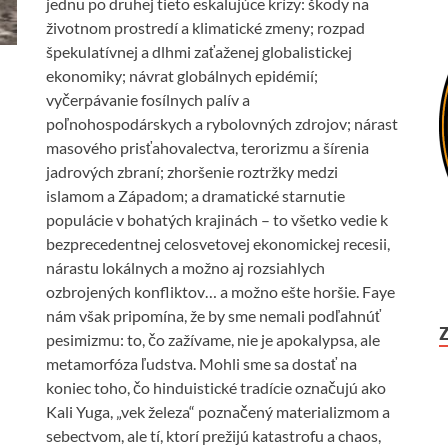
jednu po druhej tieto eskalujúce krízy: škody na
životnom prostredí a klimatické zmeny; rozpad
špekulatívnej a dlhmi zaťaženej globalistickej
ekonomiky; návrat globálnych epidémií;
vyčerpávanie fosílnych palív a
poľnohospodárskych a rybolovných zdrojov; nárast
masového prisťahovalectva, terorizmu a šírenia
jadrových zbraní; zhoršenie roztržky medzi
islamom a Západom; a dramatické starnutie
populácie v bohatých krajinách – to všetko vedie k
bezprecedentnej celosvetovej ekonomickej recesii,
nárastu lokálnych a možno aj rozsiahlych
ozbrojených konfliktov… a možno ešte horšie. Faye
nám však pripomína, že by sme nemali podľahnúť
pesimizmu: to, čo zažívame, nie je apokalypsa, ale
metamorfóza ľudstva. Mohli sme sa dostať na
koniec toho, čo hinduistické tradície označujú ako
Kali Yuga, „vek železa“ poznačený materializmom a
sebectvom, ale tí, ktorí prežijú katastrofu a chaos,