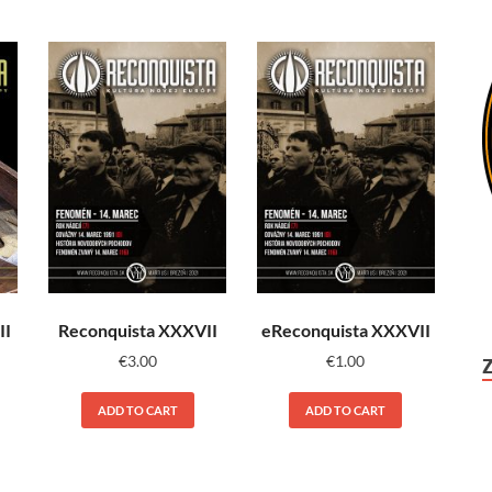
II
Reconquista XXXVII
eReconquista XXXVII
€
3.00
€
1.00
ADD TO CART
ADD TO CART