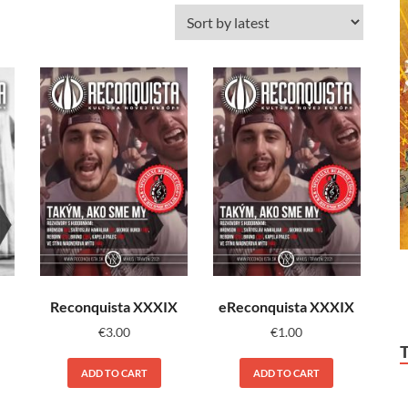
Reconquista XXXIX
eReconquista XXXIX
€
3.00
€
1.00
ADD TO CART
ADD TO CART