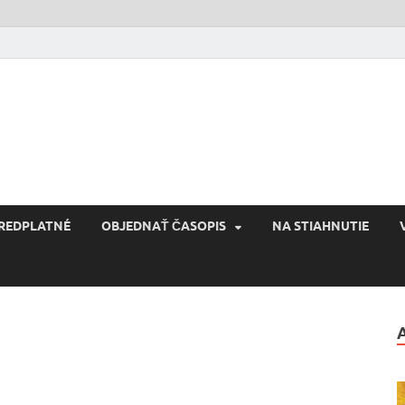
Reconquista
Kultúra novej Európy
REDPLATNÉ
OBJEDNAŤ ČASOPIS
NA STIAHNUTIE