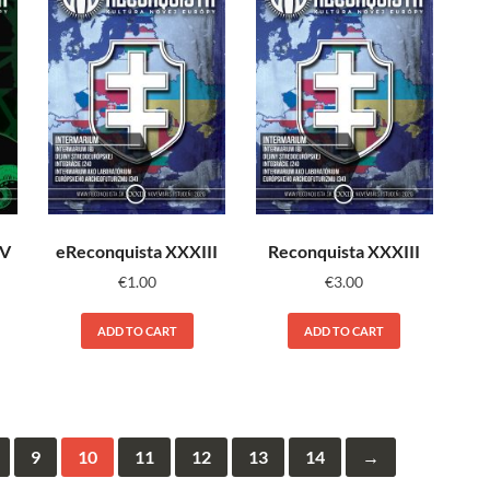
IV
eReconquista XXXIII
Reconquista XXXIII
€
1.00
€
3.00
ADD TO CART
ADD TO CART
9
10
11
12
13
14
→