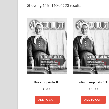
Showing 145–160 of 223 results
Reconquista XL
eReconquista XL
€
3.00
€
1.00
ADD TO CART
ADD TO CART