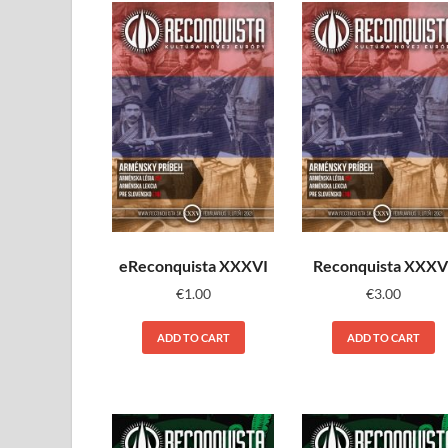
eReconquista XXXVI
Reconquista XXXV
€
1.00
€
3.00
ADD TO CART
ADD TO CART