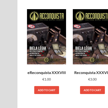
eReconquista XXXVIII
Reconquista XXXVI
€
1.00
€
3.00
ADD TO CART
ADD TO CART