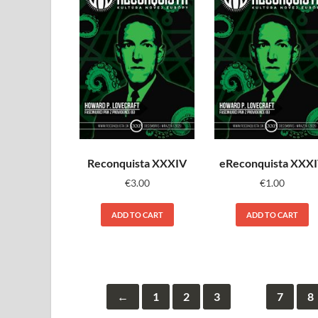
Reconquista XXXIV
eReconquista XXX
€
3.00
€
1.00
ADD TO CART
ADD TO CART
←
1
2
3
…
7
8