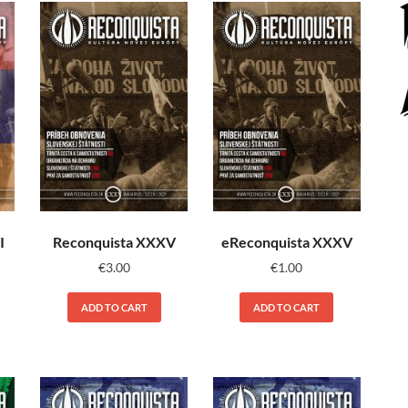
I
Reconquista XXXV
eReconquista XXXV
€
3.00
€
1.00
ADD TO CART
ADD TO CART